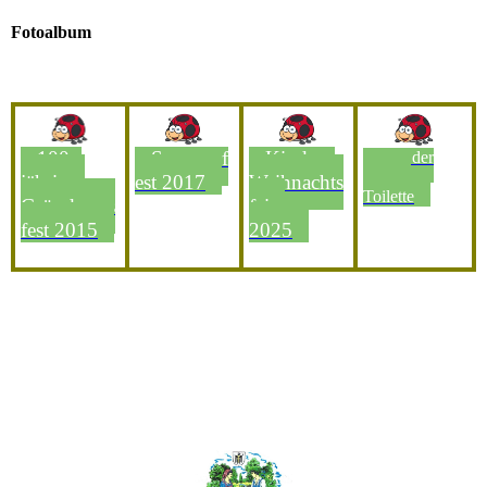
Fotoalbum
100 -
Sommerf
Kinder -
Bau der
Gatler-
jähriges
est 2017
Weihnachts
Toilette
Gründungs
feier
fest 2015
2025